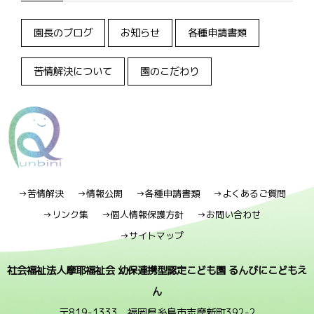
園長のブログ
お知らせ
各種申請書類
苦情解決について
園のこだわり
→苦情解決
→情報公開
→各種申請書類
→よくあるご質問
→リンク集
→個人情報保護方針
→お問い合わせ
→サイトマップ
社会福祉法人摩耶福祉会 幼保連携型認定こども園 るんびにこどもえ
ん
〒819-1333 福岡県糸島市志摩新町392-2