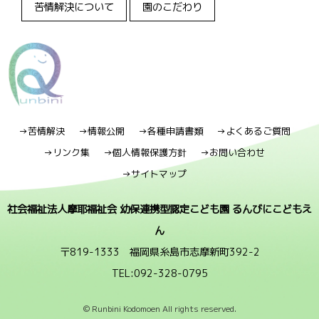
苦情解決について
園のこだわり
→苦情解決
→情報公開
→各種申請書類
→よくあるご質問
→リンク集
→個人情報保護方針
→お問い合わせ
→サイトマップ
社会福祉法人摩耶福祉会 幼保連携型認定こども園 るんびにこどもえ
ん
〒819-1333 福岡県糸島市志摩新町392-2
TEL:092-328-0795
© Runbini Kodomoen All rights reserved.