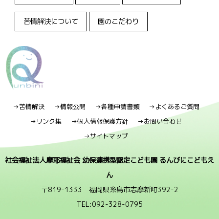
苦情解決について
園のこだわり
→苦情解決
→情報公開
→各種申請書類
→よくあるご質問
→リンク集
→個人情報保護方針
→お問い合わせ
→サイトマップ
社会福祉法人摩耶福祉会 幼保連携型認定こども園 るんびにこどもえ
ん
〒819-1333 福岡県糸島市志摩新町392-2
TEL:092-328-0795