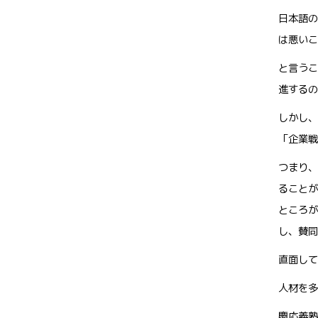
日本語の
は悪いこ
と言うこ
進するの
しかし、
「企業戦
つまり、
ることが
ところが
し、賛同
直面して
人材を多
慶応義塾