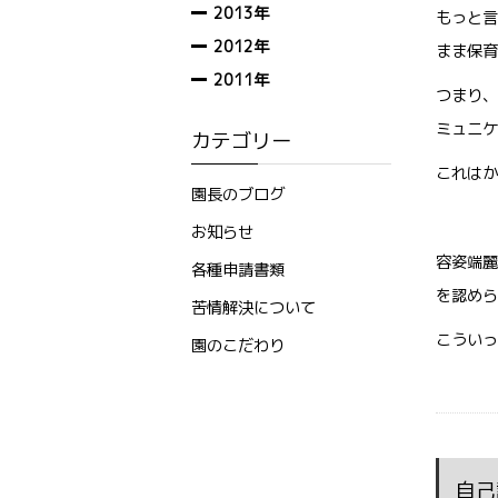
2013年
もっと言
2012年
まま保育
2011年
つまり、
ミュニケ
カテゴリー
これはか
園長のブログ
お知らせ
容姿端麗
各種申請書類
を認めら
苦情解決について
こういっ
園のこだわり
自己