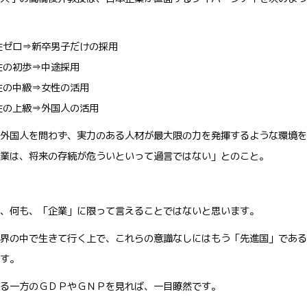
性ゼロ⇒新卒男子だけの採用
性の初歩⇒中途採用
性の中級⇒女性の活用
性の上級⇒外国人の活用
外国人を問わず、実力のある人材が最大限の力を発揮するような環境を
業は、将来の存続が危ういといって過言ではない」とのこと。
、何も、「企業」に限って言えることではないと思います。
界の中で生きて行く上で、これらの意識なしにはもう「先進国」である
す。
る一方のＧＤＰやＧＮＰを見れば、一目瞭然です。