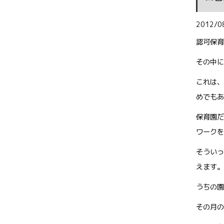
2012/0
認可保育
その中に
これは、
めでもあ
保育園だ
ワークを
そういっ
えます。
うちの園
その月の